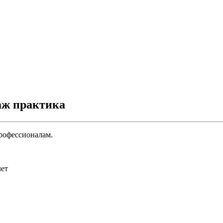
аж практика
рофессионалам.
лет