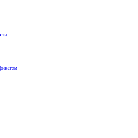
сти
ификатом