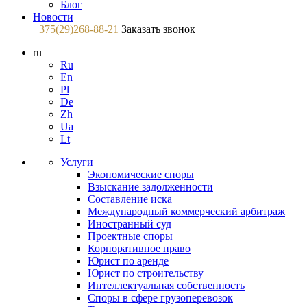
Блог
Новости
+375(29)268-88-21
Заказать звонок
ru
Ru
En
Pl
De
Zh
Ua
Lt
Услуги
Экономические споры
Взыскание задолженности
Составление иска
Международный коммерческий арбитраж
Иностранный суд
Проектные споры
Корпоративное право
Юрист по аренде
Юрист по строительству
Интеллектуальная собственность
Споры в сфере грузоперевозок