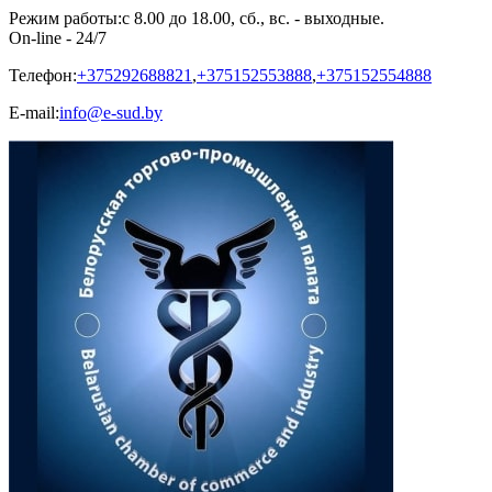
Режим работы:
с 8.00 до 18.00, сб., вс. - выходные.
On-line - 24/7
Телефон:
+375292688821
,
+375152553888
,
+375152554888
E-mail:
info@e-sud.by