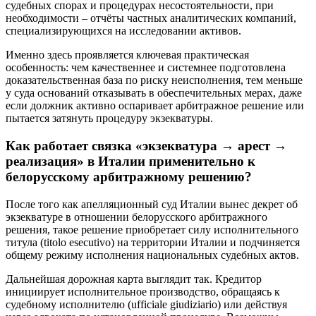
судебных спорах и процедурах несостоятельности, при
необходимости – отчёты частных аналитических компаний,
специализирующихся на исследовании активов.
Именно здесь проявляется ключевая практическая
особенность: чем качественнее и системнее подготовлена
доказательственная база по риску неисполнения, тем меньше
у суда оснований отказывать в обеспечительных мерах, даже
если должник активно оспаривает арбитражное решение или
пытается затянуть процедуру экзекватуры.
Как работает связка «экзекватура → арест →
реализация» в Италии применительно к
белорусскому арбитражному решению?
После того как апелляционный суд Италии вынес декрет об
экзекватуре в отношении белорусского арбитражного
решения, такое решение приобретает силу исполнительного
титула (titolo esecutivo) на территории Италии и подчиняется
общему режиму исполнения национальных судебных актов.
Дальнейшая дорожная карта выглядит так. Кредитор
инициирует исполнительное производство, обращаясь к
судебному исполнителю (ufficiale giudiziario) или действуя