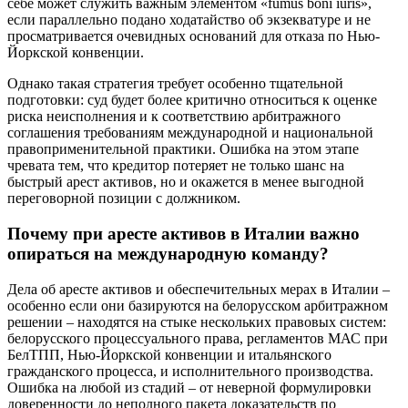
себе может служить важным элементом «fumus boni iuris»,
если параллельно подано ходатайство об экзекватуре и не
просматривается очевидных оснований для отказа по Нью-
Йоркской конвенции.
Однако такая стратегия требует особенно тщательной
подготовки: суд будет более критично относиться к оценке
риска неисполнения и к соответствию арбитражного
соглашения требованиям международной и национальной
правоприменительной практики. Ошибка на этом этапе
чревата тем, что кредитор потеряет не только шанс на
быстрый арест активов, но и окажется в менее выгодной
переговорной позиции с должником.
Почему при аресте активов в Италии важно
опираться на международную команду?
Дела об аресте активов и обеспечительных мерах в Италии –
особенно если они базируются на белорусском арбитражном
решении – находятся на стыке нескольких правовых систем:
белорусского процессуального права, регламентов МАС при
БелТПП, Нью-Йоркской конвенции и итальянского
гражданского процесса, и исполнительного производства.
Ошибка на любой из стадий – от неверной формулировки
доверенности до неполного пакета доказательств по