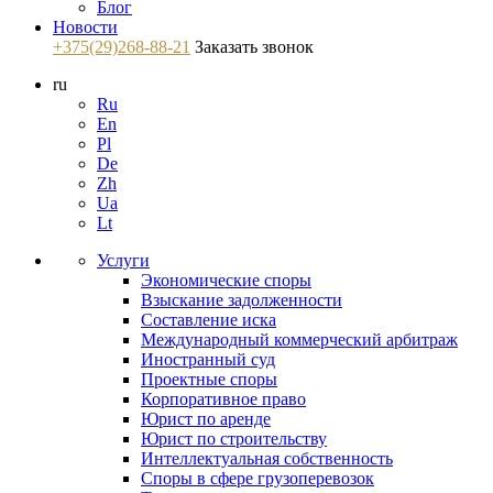
Блог
Новости
+375(29)268-88-21
Заказать звонок
ru
Ru
En
Pl
De
Zh
Ua
Lt
Услуги
Экономические споры
Взыскание задолженности
Составление иска
Международный коммерческий арбитраж
Иностранный суд
Проектные споры
Корпоративное право
Юрист по аренде
Юрист по строительству
Интеллектуальная собственность
Споры в сфере грузоперевозок