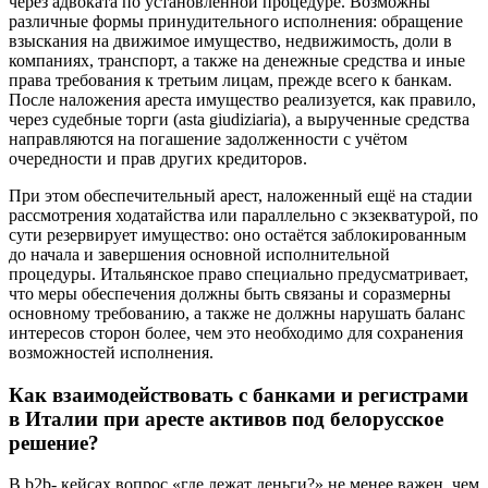
через адвоката по установленной процедуре. Возможны
различные формы принудительного исполнения: обращение
взыскания на движимое имущество, недвижимость, доли в
компаниях, транспорт, а также на денежные средства и иные
права требования к третьим лицам, прежде всего к банкам.
После наложения ареста имущество реализуется, как правило,
через судебные торги (asta giudiziaria), а вырученные средства
направляются на погашение задолженности с учётом
очередности и прав других кредиторов.
При этом обеспечительный арест, наложенный ещё на стадии
рассмотрения ходатайства или параллельно с экзекватурой, по
сути резервирует имущество: оно остаётся заблокированным
до начала и завершения основной исполнительной
процедуры. Итальянское право специально предусматривает,
что меры обеспечения должны быть связаны и соразмерны
основному требованию, а также не должны нарушать баланс
интересов сторон более, чем это необходимо для сохранения
возможностей исполнения.
Как взаимодействовать с банками и регистрами
в Италии при аресте активов под белорусское
решение?
В b2b- кейсах вопрос «где лежат деньги?» не менее важен, чем