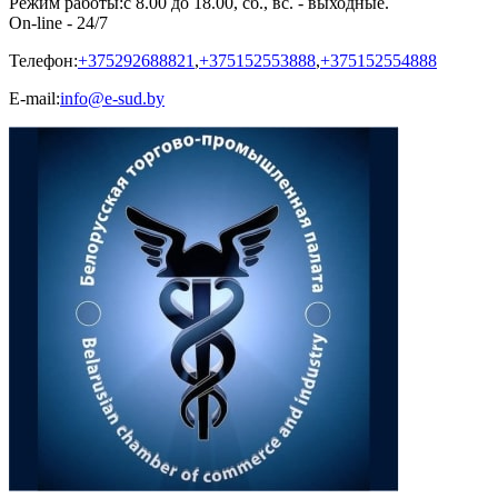
Режим работы:
с 8.00 до 18.00, сб., вс. - выходные.
On-line - 24/7
Телефон:
+375292688821
,
+375152553888
,
+375152554888
E-mail:
info@e-sud.by