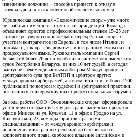
извещению должника – способна привести к отказу в
экзекватуре или к отклонению обеспечительных мер.
Юридическая компания «Экономические споры» уже много
лет работает именно на этом стыке юрисдикций. Команда
объединяет юристов с профессиональным стажем 15–25 лет,
которые регулярно сопровождают перекрёстные споры с
участием контрагентов из Европы, в том числе Италии, и
понимают, как «разговаривать» с иностранным судом на его
процессуальном языке. Руководитель компании Сергей
Белявский более 20 лет проработал в системе экономических
судов Республики Беларусь, из них 10 лет судьёй, а сегодня
выступает рекомендованным арбитром Международного
арбитражного суда при БелТПП и арбитром других
международных арбитражей, автором пяти книг и более 1500
публикаций по вопросам судебной и арбитражной практики,
постоянным спикером крупных профессиональных форумов.
За годы работы ООО «Экономические споры» сформировали
устойчивую инфраструктуру для трансграничных проектов:
офис в Минске на ул. Кульман, 11 и офис в Гродно на ул.
Калючинской, 23, команда юристов с разными
специализациями – от международного арбитража и
исполнения иностранных решений до банковского и
корпоративного права, свободное владение английским и