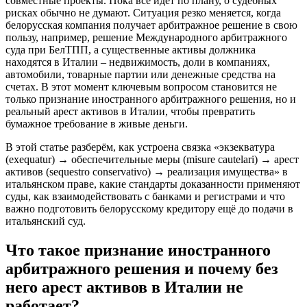
совместные проекты. Пока всё идёт по плану, о судебных
рисках обычно не думают. Ситуация резко меняется, когда
белорусская компания получает арбитражное решение в свою
пользу, например, решение Международного арбитражного
суда при БелТПП, а существенные активы должника
находятся в Италии – недвижимость, доли в компаниях,
автомобили, товарные партии или денежные средства на
счетах. В этот момент ключевым вопросом становится не
только признание иностранного арбитражного решения, но и
реальный арест активов в Италии, чтобы превратить
бумажное требование в живые деньги.
В этой статье разберём, как устроена связка «экзекватура
(exequatur) → обеспечительные меры (misure cautelari) → арест
активов (sequestro conservativo) → реализация имущества» в
итальянском праве, какие стандарты доказанности применяют
суды, как взаимодействовать с банками и регистрами и что
важно подготовить белорусскому кредитору ещё до подачи в
итальянский суд.
Что такое признание иностранного
арбитражного решения и почему без
него арест активов в Италии не
работает?