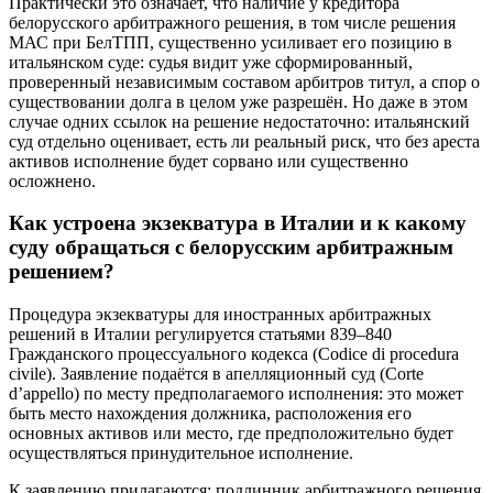
Практически это означает, что наличие у кредитора
белорусского арбитражного решения, в том числе решения
МАС при БелТПП, существенно усиливает его позицию в
итальянском суде: судья видит уже сформированный,
проверенный независимым составом арбитров титул, а спор о
существовании долга в целом уже разрешён. Но даже в этом
случае одних ссылок на решение недостаточно: итальянский
суд отдельно оценивает, есть ли реальный риск, что без ареста
активов исполнение будет сорвано или существенно
осложнено.
Как устроена экзекватура в Италии и к какому
суду обращаться с белорусским арбитражным
решением?
Процедура экзекватуры для иностранных арбитражных
решений в Италии регулируется статьями 839–840
Гражданского процессуального кодекса (Codice di procedura
civile). Заявление подаётся в апелляционный суд (Corte
d’appello) по месту предполагаемого исполнения: это может
быть место нахождения должника, расположения его
основных активов или место, где предположительно будет
осуществляться принудительное исполнение.
К заявлению прилагаются: подлинник арбитражного решения