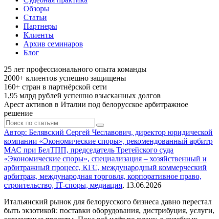
Обзоры
Статьи
Партнеры
Клиенты
Архив семинаров
Блог
25
лет профессионального опыта команды
2000+
клиентов успешно защищены
160+
стран в партнёрской сети
1,95 млрд
рублей успешно взысканных долгов
Арест активов в Италии под белорусское арбитражное
решение
Автор: Белявский Сергей Чеславович, директор юридической
компании «Экономические споры», рекомендованный арбитр
МАС при БелТПП, председатель Третейского суда
«Экономические споры», специализация – хозяйственный и
арбитражный процесс, КГС, международный коммерческий
арбитраж, международная торговля, корпоративное право,
строительство, IT-споры, медиация
, 13.06.2026
Итальянский рынок для белорусского бизнеса давно перестал
быть экзотикой: поставки оборудования, дистрибуция, услуги,