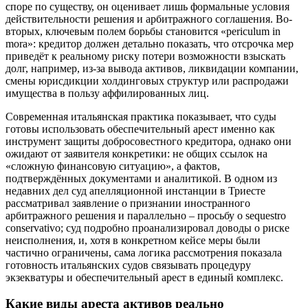
споре по существу, он оценивает лишь формальные условия
действительности решения и арбитражного соглашения. Во-
вторых, ключевым полем борьбы становится «periculum in
mora»: кредитор должен детально показать, что отсрочка мер
приведёт к реальному риску потери возможности взыскать
долг, например, из-за вывода активов, ликвидации компании,
смены юрисдикции холдинговых структур или распродажи
имущества в пользу аффилированных лиц.
Современная итальянская практика показывает, что суды
готовы использовать обеспечительный арест именно как
инструмент защиты добросовестного кредитора, однако они
ожидают от заявителя конкретики: не общих ссылок на
«сложную финансовую ситуацию», а фактов,
подтверждённых документами и аналитикой. В одном из
недавних дел суд апелляционной инстанции в Триесте
рассматривал заявление о признании иностранного
арбитражного решения и параллельно – просьбу о sequestro
conservativo; суд подробно проанализировал доводы о риске
неисполнения, и, хотя в конкретном кейсе меры были
частично ограничены, сама логика рассмотрения показала
готовность итальянских судов связывать процедуру
экзекватуры и обеспечительный арест в единый комплекс.
Какие виды ареста активов реально