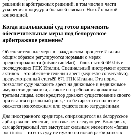
решений и арбитражных решений, в том числе в части
ускорения процедур и большей связки с Нью-Йоркской
конвенцией.
Когда итальянский суд готов применять
обеспечительные меры под белорусское
арбитражное решение?
Обеспечительные меры в гражданском процессе Италии
общим образом регулируются нормами о мерах
предосторожности (misure cautelari) – блок статей 669-bis и
последующих ГПК Италии. Специальный инструмент ареста
активов – это обеспечительный арест (sequestro conservativo),
предусмотренный статьёй 671 ГПК Италии. Эта норма
позволяет суду наложить арест на движимое и недвижимое
имущество должника, а также на требования должника к
третьим лицам, если кредитор докажет существование своего
притязания и реальный риск, что без ареста исполнение
окажется невозможным или существенно затруднённым.
Для иностранного кредитора, опирающегося на белорусское
арбитражное решение, это означает следующее. Во-первых,
сам арбитражный лот выступает сильным элементом «fumus
boni iuris» – то есть суду не нужно по новой разбираться в