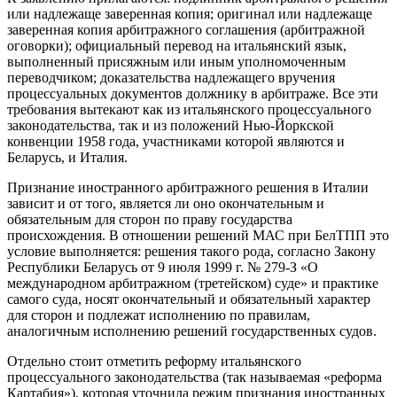
или надлежаще заверенная копия; оригинал или надлежаще
заверенная копия арбитражного соглашения (арбитражной
оговорки); официальный перевод на итальянский язык,
выполненный присяжным или иным уполномоченным
переводчиком; доказательства надлежащего вручения
процессуальных документов должнику в арбитраже. Все эти
требования вытекают как из итальянского процессуального
законодательства, так и из положений Нью-Йоркской
конвенции 1958 года, участниками которой являются и
Беларусь, и Италия.
Признание иностранного арбитражного решения в Италии
зависит и от того, является ли оно окончательным и
обязательным для сторон по праву государства
происхождения. В отношении решений МАС при БелТПП это
условие выполняется: решения такого рода, согласно Закону
Республики Беларусь от 9 июля 1999 г. № 279-З «О
международном арбитражном (третейском) суде» и практике
самого суда, носят окончательный и обязательный характер
для сторон и подлежат исполнению по правилам,
аналогичным исполнению решений государственных судов.
Отдельно стоит отметить реформу итальянского
процессуального законодательства (так называемая «реформа
Картабия»), которая уточнила режим признания иностранных