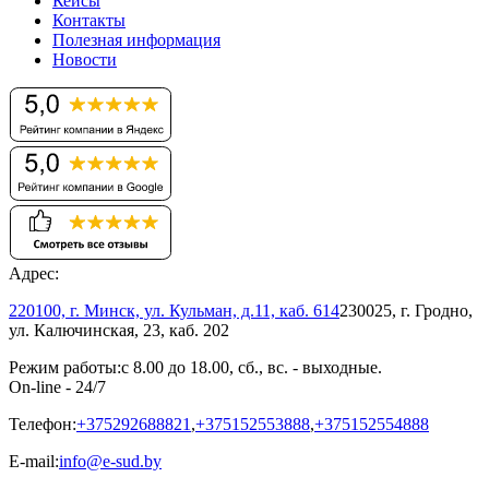
Кейсы
Контакты
Полезная информация
Новости
Адрес:
220100, г. Минск, ул. Кульман, д.11, каб. 614
230025, г. Гродно,
ул. Калючинская, 23, каб. 202
Режим работы:
с 8.00 до 18.00, сб., вс. - выходные.
On-line - 24/7
Телефон:
+375292688821
,
+375152553888
,
+375152554888
E-mail:
info@e-sud.by