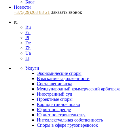
Блог
Новости
+375(29)268-88-21
Заказать звонок
ru
Ru
En
Pl
De
Zh
Ua
Lt
Услуги
Экономические споры
Взыскание задолженности
Составление иска
Международный коммерческий арбитраж
Иностранный суд
Проектные споры
Корпоративное право
Юрист по аренде
Юрист по строительству
Интеллектуальная собственность
Споры в сфере грузоперевозок